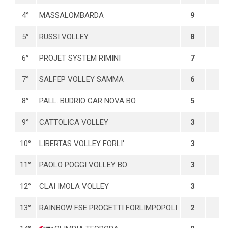
4°
MASSALOMBARDA
9
4
5°
RUSSI VOLLEY
8
4
6°
PROJET SYSTEM RIMINI
7
4
7°
SALFEP VOLLEY SAMMA
6
4
8°
PALL. BUDRIO CAR NOVA BO
5
4
9°
CATTOLICA VOLLEY
3
4
10°
LIBERTAS VOLLEY FORLI'
3
4
11°
PAOLO POGGI VOLLEY BO
3
4
12°
CLAI IMOLA VOLLEY
3
4
13°
RAINBOW FSE PROGETTI FORLIMPOPOLI
2
4