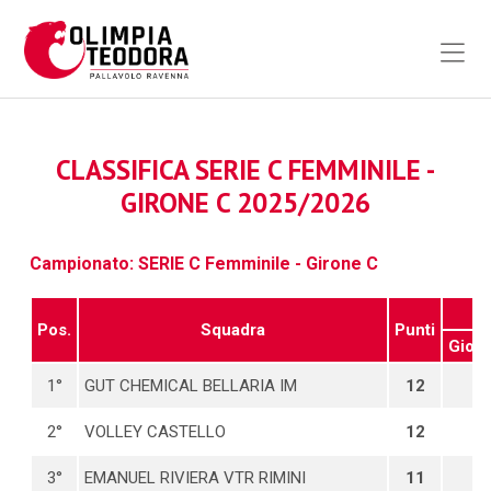
CLASSIFICA SERIE C FEMMINILE -
GIRONE C 2025/2026
Campionato: SERIE C Femminile - Girone C
Pos.
Squadra
Punti
Gioc
1°
GUT CHEMICAL BELLARIA IM
12
4
2°
VOLLEY CASTELLO
12
4
3°
EMANUEL RIVIERA VTR RIMINI
11
4