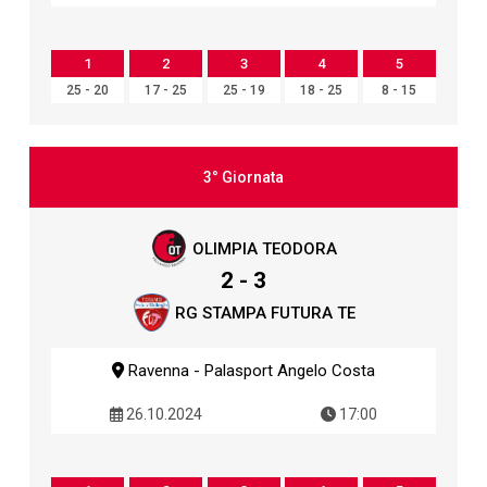
1
2
3
4
5
25 - 20
17 - 25
25 - 19
18 - 25
8 - 15
3° Giornata
OLIMPIA TEODORA
2 - 3
RG STAMPA FUTURA TE
Ravenna - Palasport Angelo Costa
26.10.2024
17:00